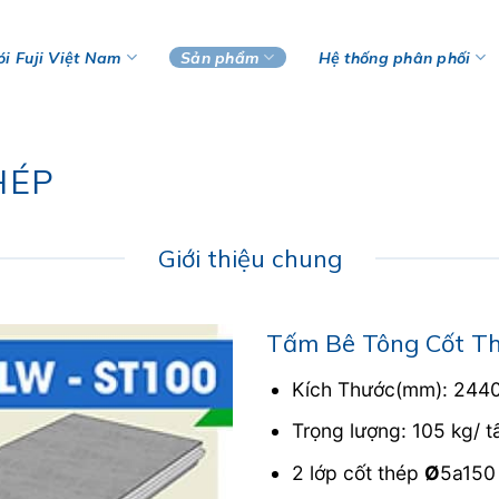
i Fuji Việt Nam
Sản phẩm
Hệ thống phân phối
HÉP
Giới thiệu chung
Tấm Bê Tông Cốt T
Kích Thước(mm): 244
Trọng lượng: 105 kg/ 
2 lớp cốt thép
Ø
5a150