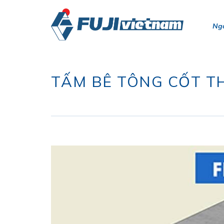
Bỏ
qua
Ngó
nội
dung
TẤM BÊ TÔNG CỐT T