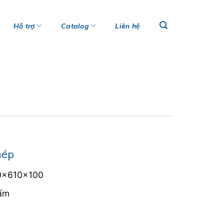
Hỗ trợ
Catalog
Liên hệ
hép
0x610x100
tấm