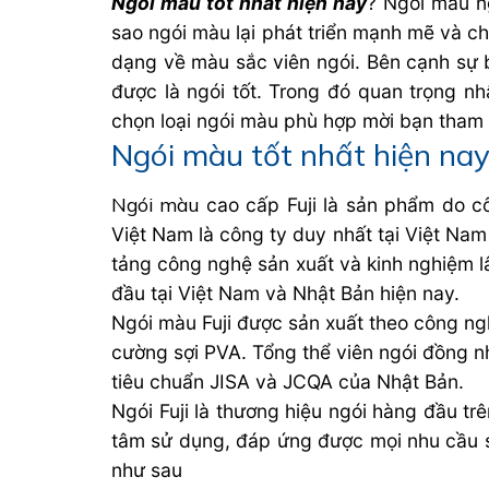
Ngói màu tốt nhất hiện nay
? Ngói màu ng
sao ngói màu lại phát triển mạnh mẽ và ch
dạng về màu sắc viên ngói. Bên cạnh sự b
được là ngói tốt. Trong đó quan trọng n
chọn loại ngói màu phù hợp mời bạn tham k
Ngói màu tốt nhất hiện nay
Ngói màu
cao cấp Fuji là sản phẩm do côn
Việt Nam là công ty duy nhất tại Việt Nam
tảng công nghệ sản xuất và kinh nghiệm lâ
đầu tại Việt Nam và Nhật Bản hiện nay.
Ngói màu Fuji được sản xuất theo công ng
cường sợi PVA. Tổng thể viên ngói đồng n
tiêu chuẩn JISA và JCQA của Nhật Bản.
Ngói Fuji là thương hiệu ngói hàng đầu trê
tâm sử dụng, đáp ứng được mọi nhu cầu sử
như sau