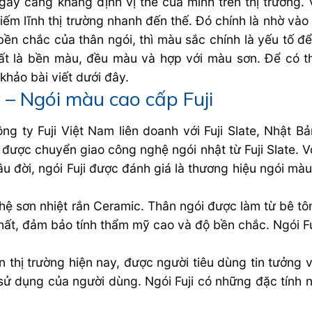
ày càng khẳng định vị thế của mình trên thị trường. 
iếm lĩnh thị trường nhanh đến thế. Đó chính là nhờ vào
ền chắc của thân ngói, thì màu sắc chính là yếu tố đ
hất là bền màu, đều màu và hợp với màu sơn. Để có t
hảo bài viết dưới đây.
 – Ngói màu cao cấp Fuji
g ty Fuji Việt Nam liên doanh với Fuji Slate, Nhật Bản
 được chuyển giao công nghệ ngói nhật từ Fuji Slate. V
u đời, ngói Fuji được đánh giá là thương hiệu ngói mà
hệ sơn nhiệt rắn Ceramic. Thân ngói được làm từ bê tô
hất, đảm bảo tính thẩm mỹ cao và độ bền chắc. Ngói Fu
n thị trường hiện nay, được người tiêu dùng tin tưởng 
 dụng của người dùng. Ngói Fuji có những đặc tính nổ