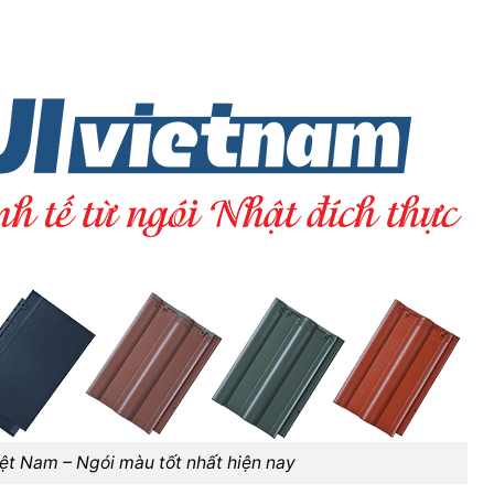
iệt Nam – Ngói màu tốt nhất hiện nay