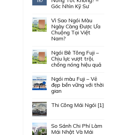
Nóng Tốt Không? –
Th7
Góc Nhìn Kỹ Sư
Vì Sao Ngói Màu
Ngày Càng Được Ưa
Chuộng Tại Việt
Nam?
Ngói Bê Tông Fuji –
Chịu lực vượt trội,
chống nóng hiệu quả
Ngói màu Fuji – Vẻ
đẹp bền vững với thời
gian
Thi Công Mái Ngói [1]
So Sánh Chi Phí Làm
Mái Nhật Và Mái