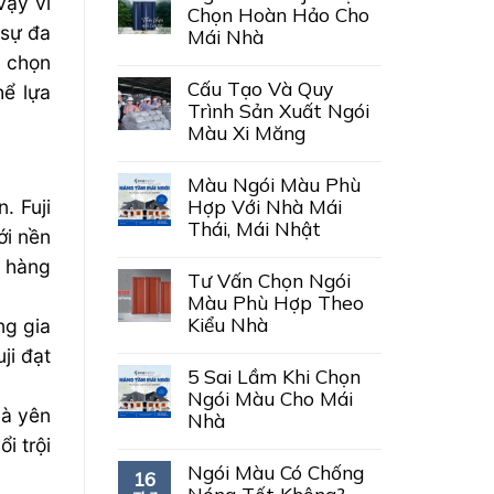
Vậy vì
Chọn Hoàn Hảo Cho
 sự đa
Mái Nhà
ể chọn
Cấu Tạo Và Quy
hể lựa
Trình Sản Xuất Ngói
Màu Xi Măng
Màu Ngói Màu Phù
Hợp Với Nhà Mái
. Fuji
Thái, Mái Nhật
ới nền
u hàng
Tư Vấn Chọn Ngói
Màu Phù Hợp Theo
Kiểu Nhà
ng gia
ji đạt
5 Sai Lầm Khi Chọn
Ngói Màu Cho Mái
và yên
Nhà
i trội
Ngói Màu Có Chống
16