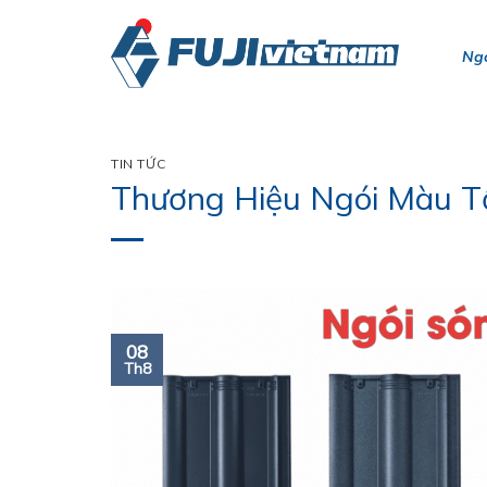
Bỏ
qua
Ngó
nội
dung
TIN TỨC
Thương Hiệu Ngói Màu T
08
Th8